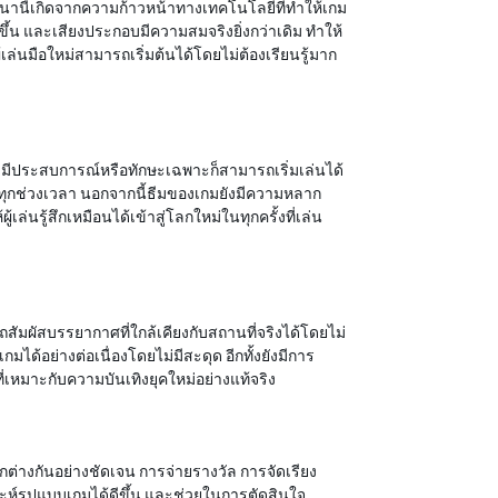
ัฒนานี้เกิดจากความก้าวหน้าทางเทคโนโลยีที่ทำให้เกม
้น และเสียงประกอบมีความสมจริงยิ่งกว่าเดิม ทำให้
ล่นมือใหม่สามารถเริ่มต้นได้โดยไม่ต้องเรียนรู้มาก
้องมีประสบการณ์หรือทักษะเฉพาะก็สามารถเริ่มเล่นได้
นทุกช่วงเวลา นอกจากนี้ธีมของเกมยังมีความหลาก
นรู้สึกเหมือนได้เข้าสู่โลกใหม่ในทุกครั้งที่เล่น
ง
ัมผัสบรรยากาศที่ใกล้เคียงกับสถานที่จริงได้โดยไม่
ด้อย่างต่อเนื่องโดยไม่มีสะดุด อีกทั้งยังมีการ
ี่เหมาะกับความบันเทิงยุคใหม่อย่างแท้จริง
ต่างกันอย่างชัดเจน การจ่ายรางวัล การจัดเรียง
าะห์รูปแบบเกมได้ดีขึ้น และช่วยในการตัดสินใจ