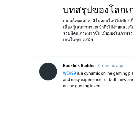
บทสรุปของโลกเกม
เกมสล็อตและคาสิโนออนไลน์ไม่เพียงเป
เนื่อง ผู้เล่นสามารถเข้าถึงได้ง่ายแล
รวมมีคุณภาพมากขึ้น เมื่อมองในภาพรวม 
เล่นในทุกยุคสมัย
Backlink Builder
3 months ago
WE999
is a dynamic online gaming pla
and easy experience for both new and
online gaming lovers.