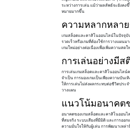
ระหว่างการเล่น แม้ว่าผลลัพธ์จะยังคงข
หมายมากขึ้น
ความหลากหลายของ
เกมสล็อตและคาสิโนออนไลน์ในปัจจุบัน
รวดเร็วหรือเกมที่ต้องใช้การวางแผนมา
เกมใหม่อย่างต่อเนื่องเพื่อเพิ่มความส
การเล่นอย่างมี
การเล่นเกมสล็อตและคาสิโนออนไลน์คว
จำเป็น การมองเกมเป็นเพียงความบันเทิง
ให้การเล่นไม่ส่งผลกระทบต่อชีวิตปร
วางแผน
แนวโน้มอนาคตข
อนาคตของเกมสล็อตและคาสิโนออนไลน์ยั
ที่สมจริง ระบบเสียงที่มีมิติ และการ
ความมั่นใจให้กับผู้เล่น การพัฒนาเหล่