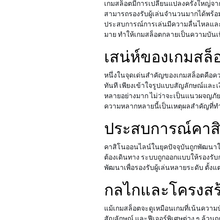
เกมสล็อตมีการเปลี่ยนแปลงครั้งใหญ่จาก
สามารถรองรับผู้เล่นจำนวนมากได้พร้อม
ประสบการณ์การเล่นมีความลื่นไหลและน่าต
มาย ทำให้เกมสล็อตกลายเป็นความบันเทิง
เสน่ห์ของเกมสล็อต
หนึ่งในจุดเด่นสำคัญของเกมสล็อตคือความ
ทันที เพียงเข้าใจรูปแบบสัญลักษณ์และ
หลายอย่างมาก ไม่ว่าจะเป็นแนวผจญภัย โล
ความหลากหลายนี้เป็นเหตุผลสำคัญที่ทำใ
ประสบการณ์คาสิโ
คาสิโนออนไลน์ในยุคปัจจุบันถูกพัฒนาให
ต้องเดินทาง ระบบถูกออกแบบให้รองรับกา
พัฒนาเพื่อรองรับผู้เล่นหลายระดับ ตั้ง
กลไกและโครงสร้า
แม้เกมสล็อตจะดูเหมือนเกมที่เน้นความบ
สัญลักษณ์ และฟีเจอร์พิเศษต่าง ๆ ล้วน