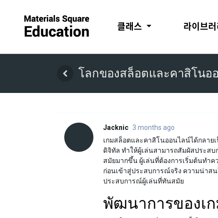
클래스
라이브
โลกของสล็อตและคาสิโนออนไล
Jacknic
3 months ago
เกมสล็อตและคาสิโนออนไลน์ได้กลายเป็นห
ดิจิทัล ทำให้ผู้เล่นสามารถสัมผัสประสบ
สมัยมากขึ้น ผู้เล่นที่ต้องการเริ่มต้
ก่อนเข้าสู่ประสบการณ์จริง ความน่าส
ประสบการณ์ผู้เล่นที่ทันสมัย
พัฒนาการของเกมส