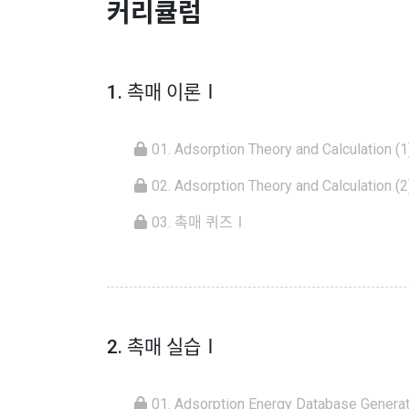
커리큘럼
1. 촉매 이론Ⅰ
01. Adsorption Theory and Calculation (1
02. Adsorption Theory and Calculation (2
03. 촉매 퀴즈Ⅰ
2. 촉매 실습Ⅰ
01. Adsorption Energy Database Generati