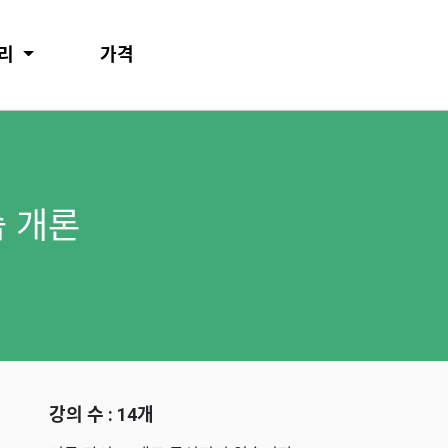
러리
가격
 개론
강의 수 : 14개