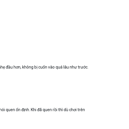
nhẹ đầu hơn, không bị cuốn vào quá lâu như trước.
ói quen ổn định. Khi đã quen rồi thì dù chơi trên