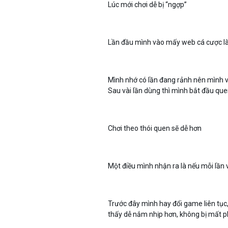
Lúc mới chơi dễ bị “ngợp”
Lần đầu mình vào mấy web cá cược là 
Mình nhớ có lần đang rảnh nên mình vô
Sau vài lần dùng thì mình bắt đầu qu
Chơi theo thói quen sẽ dễ hơn
Một điều mình nhận ra là nếu mỗi lần 
Trước đây mình hay đổi game liên tục,
thấy dễ nắm nhịp hơn, không bị mất 