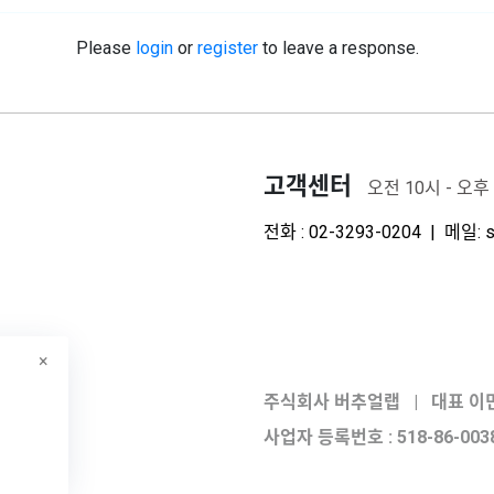
Please
login
or
register
to leave a response.
고객센터
오전 10시 - 오후
전화 : 02-3293-0204
|
메일: s
×
주식회사 버추얼랩
|
대표 이
사업자 등록번호 : 518-86-003