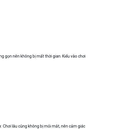
g gọn nên không bị mất thời gian. Kiểu vào chơi
dư. Chơi lâu cũng không bị mỏi mắt, nên cảm giác